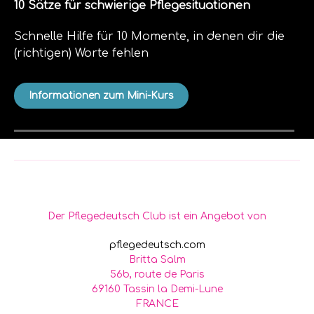
10 Sätze für schwierige Pflegesituationen
Schnelle Hilfe für 10 Momente, in denen dir die
(richtigen) Worte fehlen
Informationen zum Mini-Kurs
Der Pflegedeutsch Club ist ein Angebot von
pflegedeutsch
.com
Britta Salm
56b, route de Paris
69160 Tassin la Demi-Lune
FRANCE